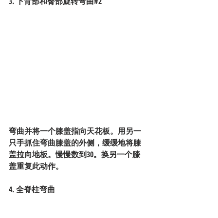
3. 下背部和臀部旋转弯曲#2
弯曲并将一个膝盖指向天花板。用另一
只手抓住弯曲膝盖的外侧，缓缓地将膝
盖拉向地板。慢慢数到30。换另一个膝
盖重复此动作。
4. 全脊柱弯曲