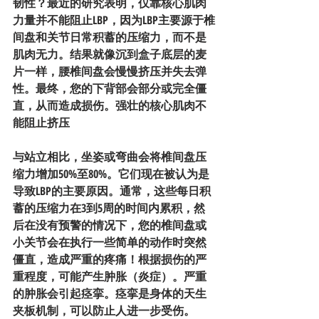
韧性？最近的研究表明，仅靠核心肌肉
力量并不能阻止LBP，因为LBP主要源于椎
间盘和关节日常积蓄的压缩力，而不是
肌肉无力。结果就像沉到盒子底层的麦
片一样，腰椎间盘会慢慢挤压并失去弹
性。最终，您的下背部会部分或完全僵
直，从而造成损伤。强壮的核心肌肉不
能阻止挤压
与站立相比，坐姿或弯曲会将椎间盘压
缩力增加50%至80%。它们现在被认为是
导致LBP的主要原因。通常，这些每日积
蓄的压缩力在3到5周的时间内累积，然
后在没有预警的情况下，您的椎间盘或
小关节会在执行一些简单的动作时突然
僵直，造成严重的疼痛！根据损伤的严
重程度，可能产生肿胀（炎症）。严重
的肿胀会引起痉挛。痉挛是身体的天生
夹板机制，可以防止人进一步受伤。